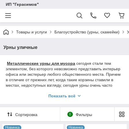
ИП "Герасимов"
Товары и услуги
Благоустройство (урны, скамейки)
Урны уличные
Металлические урны для мусора
сегодня стали тем
элементом, без которого невозможно представить интерьер
офиса или экстерьер любого общественного места. Причем
в отличие от прежних лет, когда такие корзины ставили в
местах, недоступных взгляду, сегодня урны очень часто
ставятся на первый план. Помимо привлекательного
Показать всё
дизайна, урна для мусора остается практичной в
применении. Используемый в производстве продукции
прочный металл выдерживает высокие эксплуатационные
нагрузки, при этом изделие остается достаточно простым в
Сортировка
0
Фильтры
уходе.
Новинка
Новинка