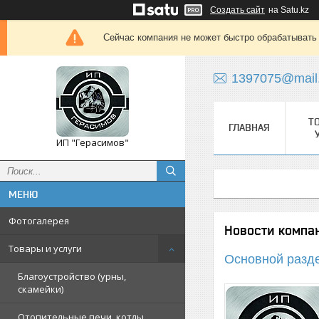
Создать сайт
на Satu.kz
Сейчас компания не может быстро обрабатывать 
1397075@mail
Т
ГЛАВНАЯ
ИП "Герасимов"
Фотогалерея
Новости компа
Товары и услуги
Основной разд
Благоустройство (урны,
скамейки)
Отопительные печи, котлы