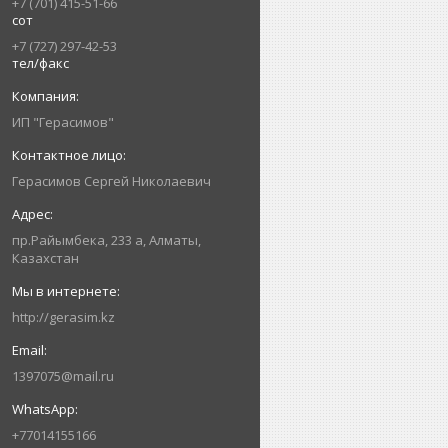
+7 (701) 415-51-66
сот
+7 (727) 297-42-53
тел/факс
ИП "Герасимов"
Герасимов Сергей Николаевич
пр.Райымбека, 233 а, Алматы,
Казахстан
http://gerasim.kz
1397075@mail.ru
+77014155166