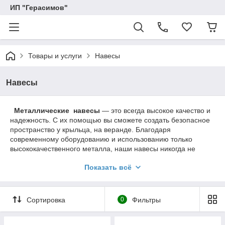
ИП "Герасимов"
Товары и услуги
Навесы
Навесы
Металлические навесы
― это всегда высокое качество и
надежность. С их помощью вы сможете создать безопасное
пространство у крыльца, на веранде. Благодаря
современному оборудованию и использованию только
высококачественного металла, наши навесы никогда не
разочаруют вас ухудшением внешнего вида под
Показать всё
воздействием осадков.
Наиболее долговечны, надежны и практичны металлические
навесы из металлопрофильной трубы. Размер трубы и
Сортировка
0
Фильтры
толщина сечения определяется конструкторским расчетом.
Металлокаркас покрывается любым кровельным
материалом, самый популярный из которых — поликарбонат