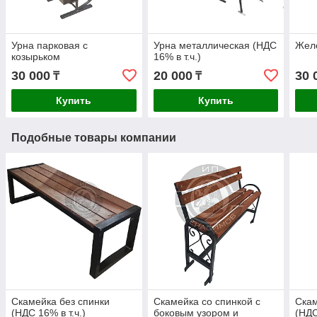
Урна парковая с
Урна металлическая (НДС
Жел
козырьком
16% в т.ч.)
30 000
20 000
30 
₸
₸
Купить
Купить
Подобные товары компании
Скамейка без спинки
Скамейка со спинкой с
Скам
(НДС 16% в т.ч.)
боковым узором и
(НДС