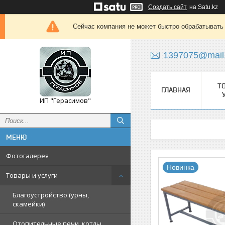
Создать сайт
на Satu.kz
Сейчас компания не может быстро обрабатывать 
1397075@mail
Т
ГЛАВНАЯ
ИП "Герасимов"
Фотогалерея
Новинка
Товары и услуги
Благоустройство (урны,
скамейки)
Отопительные печи, котлы