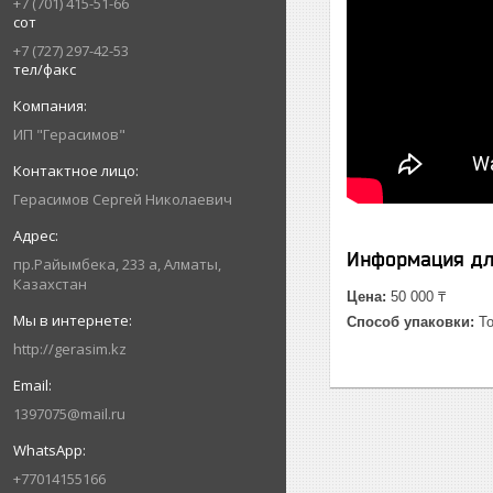
+7 (701) 415-51-66
сот
+7 (727) 297-42-53
тел/факс
ИП "Герасимов"
Герасимов Сергей Николаевич
Информация дл
пр.Райымбека, 233 а, Алматы,
Казахстан
Цена:
50 000 ₸
Способ упаковки:
То
http://gerasim.kz
1397075@mail.ru
+77014155166