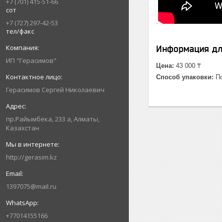
+7 (701) 415-51-66
сот
.
+7 (727) 297-42-53
тел/факс
Информация дл
ИП "Герасимов"
Цена:
43 000 ₸
Способ упаковки:
По
Герасимов Сергей Николаевич
пр.Райымбека, 233 а, Алматы,
Казахстан
http://gerasim.kz
1397075@mail.ru
+77014155166