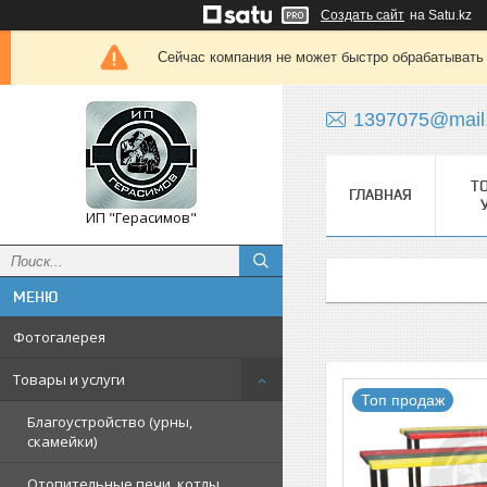
Создать сайт
на Satu.kz
Сейчас компания не может быстро обрабатывать 
1397075@mail
Т
ГЛАВНАЯ
ИП "Герасимов"
Фотогалерея
Товары и услуги
Топ продаж
Благоустройство (урны,
скамейки)
Отопительные печи, котлы