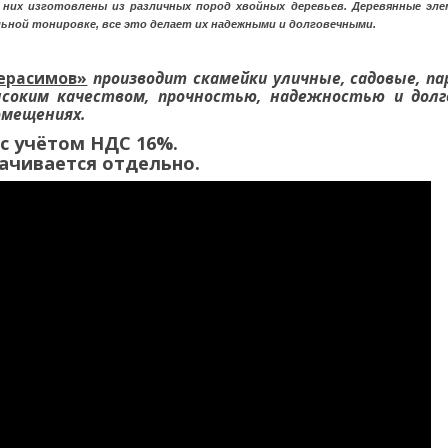
я них изготовлены из различных пород хвойных деревьев. Деревянные э
ьной тонировке, все это делает их надежными и долговечными.
ерасимов»
производит скамейки уличные, садовые, пар
соким качеством, прочностью, надежностью и долг
помещениях.
 с учётом НДС 16%.
ачивается отдельно.