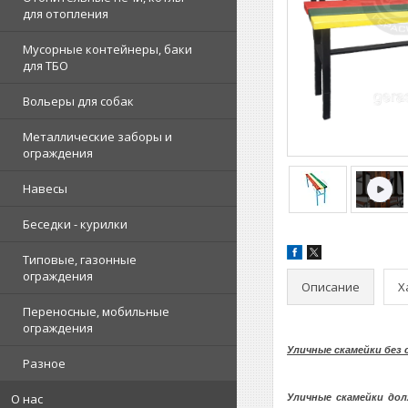
для отопления
Мусорные контейнеры, баки
для ТБО
Вольеры для собак
Металлические заборы и
ограждения
Навесы
Беседки - курилки
Типовые, газонные
ограждения
Описание
Х
Переносные, мобильные
ограждения
Уличные скамейки без 
Разное
О нас
Уличные скамейки до