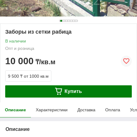
Заборы из сетки рабица
В наличии
Опт и розница
10 000
₸/кв.м
9 500 ₸
от 1000 кв.м
Купить
Описание
Характеристики
Доставка
Оплата
Усл
Описание