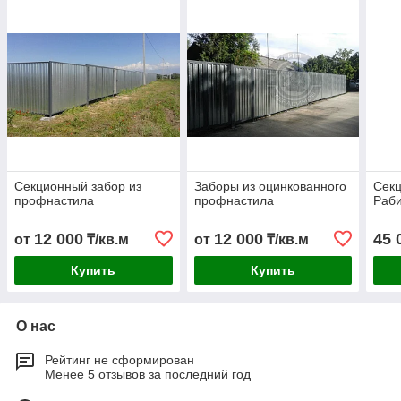
Секционный забор из
Заборы из оцинкованного
Секц
профнастила
профнастила
Раби
12 000
12 000
45 
от
₸/кв.м
от
₸/кв.м
Купить
Купить
О нас
Рейтинг не сформирован
Менее 5 отзывов за последний год