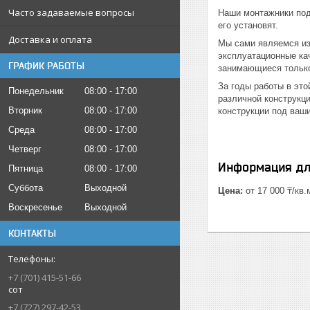
Часто задаваемые вопросы
Наши монтажники под
его установят.
Доставка и оплата
Мы сами являемся из
эксплуатационные кач
ГРАФИК РАБОТЫ
занимающиеся только
За годы работы в эт
Понедельник
08:00
17:00
различной конструкц
Вторник
08:00
17:00
конструкции под ваш
Среда
08:00
17:00
Четверг
08:00
17:00
Информация дл
Пятница
08:00
17:00
Суббота
Выходной
Цена:
от 17 000 ₸/кв.
Воскресенье
Выходной
КОНТАКТЫ
+7 (701) 415-51-66
сот
+7 (727) 297-42-53