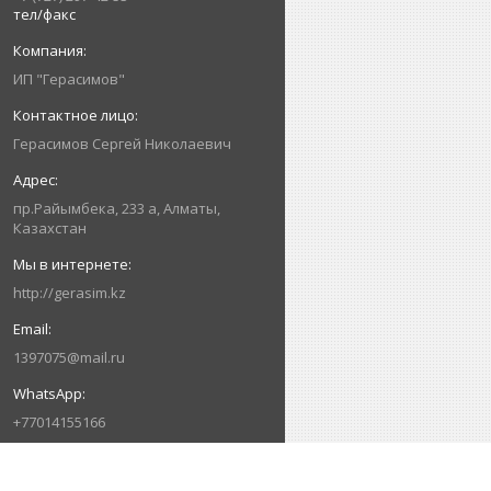
тел/факс
ИП "Герасимов"
Герасимов Сергей Николаевич
пр.Райымбека, 233 а, Алматы,
Казахстан
http://gerasim.kz
1397075@mail.ru
+77014155166