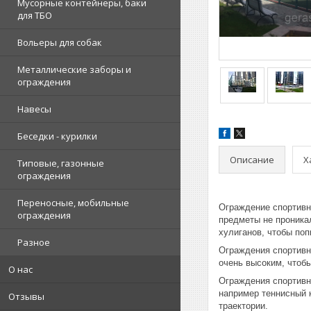
Мусорные контейнеры, баки
для ТБО
Вольеры для собак
Металлические заборы и
ограждения
Навесы
Беседки - курилки
Описание
Х
Типовые, газонные
ограждения
Переносные, мобильные
Ограждение спортивн
ограждения
предметы не проника
хулиганов, чтобы поп
Разное
Ограждения спортивн
очень высоким, чтобы
О нас
Ограждения спортивны
например теннисный 
Отзывы
траектории.