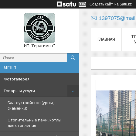
Создать сайт
на Satu.kz
1397075@mail
Т
ГЛАВНАЯ
ИП "Герасимов"
Фотогалерея
Товары и услуги
Благоустройство (урны,
скамейки)
Отопительные печи, котлы
для отопления