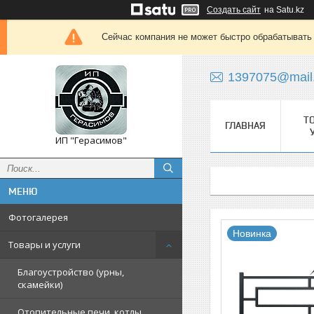
Создать сайт
на Satu.kz
Сейчас компания не может быстро обрабатывать 
1397075@mail
Т
ГЛАВНАЯ
ИП "Герасимов"
Фотогалерея
Новинка
Товары и услуги
Благоустройство (урны,
скамейки)
Отопительные печи, котлы