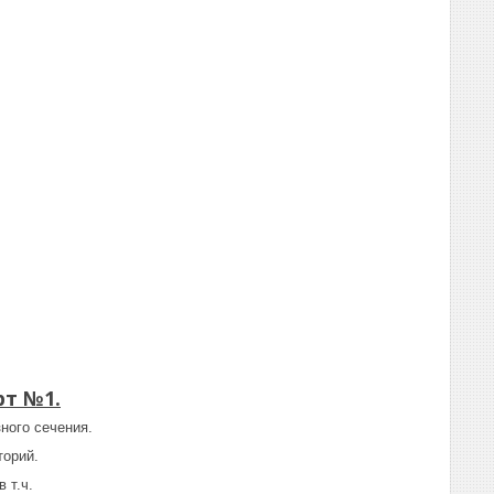
рт №1.
ного сечения.
торий.
 т.ч.