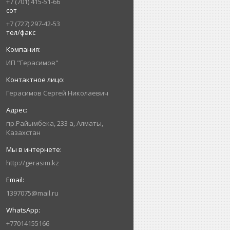
+7 (701) 415-51-66
сот
+7 (727) 297-42-53
тел/факс
ИП "Герасимов"
Герасимов Сергей Николаевич
пр.Райымбека, 233 а, Алматы,
Казахстан
http://gerasim.kz
1397075@mail.ru
+77014155166