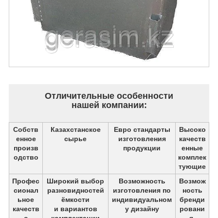
Отличительные особенности
нашей компании:
Собств
Казахстанское
Евро стандарты
Высоко
енное
сырье
изготовления
качеств
произв
продукции
енные
одство
комплек
тующие
Профес
Широкий выбор
Возможность
Возмож
сионал
разновидностей
изготовления по
ность
ьное
ёмкости
индивидуальном
бренди
качеств
и вариантов
у дизайну
ровани