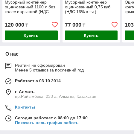
Мусорный контейнер
Мусорный контейнер
Оци
оцинкованный 1100 л без
оцинкованный 0,75 куб.
конт
колес с крышкой (НДС
(НДС 16% в т.ч.)
крыш
16% в т.ч.)
16% в
120 000
77 000
103
₸
₸
Купить
Купить
О нас
Рейтинг не сформирован
Менее 5 отзывов за последний год
Работает с 03.10.2014
г. Алматы
пр.Райымбека, 233 а, Алматы, Казахстан
Контакты
Сегодня работает с 08:00 до 17:00
Показать весь график работы