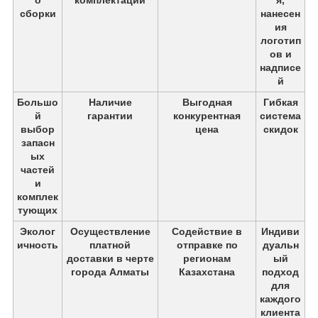
о
комплектации
я,
сборки
нанесен
ия
логотип
ов и
надписе
й
Большо
Наличие
Выгодная
Гибкая
й
гарантии
конкурентная
система
выбор
цена
скидок
запасн
ых
частей
и
комплек
тующих
Эколог
Осуществление
Содействие в
Индиви
ичность
платной
отправке по
дуальн
доставки в черте
регионам
ый
города Алматы
Казахстана
подход
для
каждого
клиента