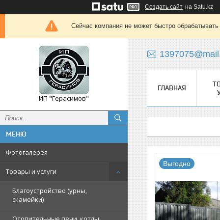
Создать сайт
на Satu.kz
Сейчас компания не может быстро обрабатывать 
1397075@mail
Т
ГЛАВНАЯ
ИП "Герасимов"
Фотогалерея
Выгодно
Товары и услуги
Благоустройство (урны,
скамейки)
Отопительные печи, котлы