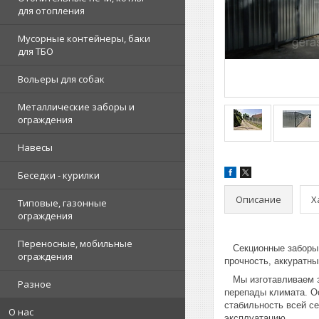
для отопления
Мусорные контейнеры, баки
для ТБО
Вольеры для собак
Металлические заборы и
ограждения
Навесы
Беседки - курилки
Описание
Х
Типовые, газонные
ограждения
Переносные, мобильные
Секционные заборы 
ограждения
прочность, аккуратны
Мы изготавливаем за
Разное
перепады климата. О
стабильность всей с
О нас
эксплуатацию.