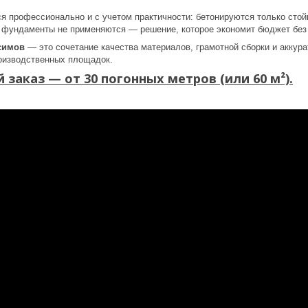
профессионально и с учетом практичности: бетонируются только стойки
 фундаменты не применяются — решение, которое экономит бюджет без 
симов
— это сочетание качества материалов, грамотной сборки и аккур
оизводственных площадок.
заказ — от 30 погонных метров (или 60 м²).