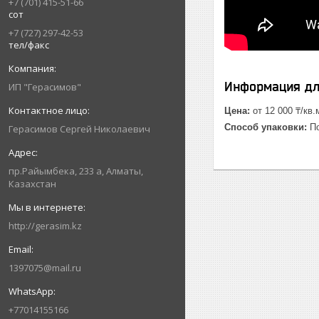
+7 (701) 415-51-66
сот
+7 (727) 297-42-53
тел/факс
Информация дл
ИП "Герасимов"
Цена:
от 12 000 ₸/кв.
Способ упаковки:
По
Герасимов Сергей Николаевич
пр.Райымбека, 233 а, Алматы,
Казахстан
http://gerasim.kz
1397075@mail.ru
+77014155166