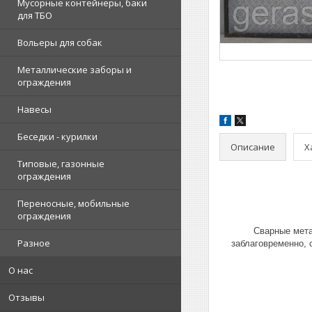
Мусорные контейнеры, баки
для ТБО
Вольеры для собак
Металлические заборы и
ограждения
Навесы
Беседки - курилки
Описание
Х
Типовые, газонные
ограждения
Переносные, мобильные
ограждения
Сварные мета
Разное
заблаговременно, 
О нас
Отзывы