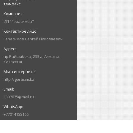
тел/факс
ИП "Герасимов"
Герасимов Сергей Николаевич
пр.Райымбека, 233 а, Алматы,
Казахстан
http://gerasim.kz
1397075@mail.ru
+77014155166