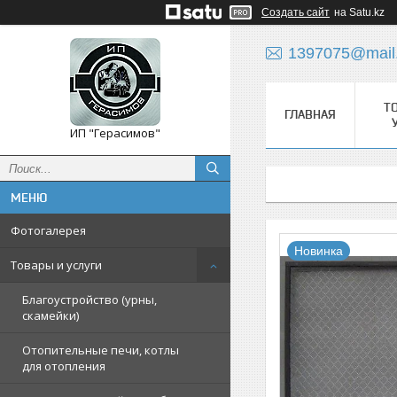
Создать сайт
на Satu.kz
1397075@mail
Т
ГЛАВНАЯ
ИП "Герасимов"
Фотогалерея
Новинка
Товары и услуги
Благоустройство (урны,
скамейки)
Отопительные печи, котлы
для отопления