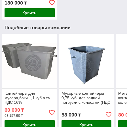
180 000
₸
Купить
Подобные товары компании
Контейнеры для
Мусорные контейнеры
Мет
мусора,баки 1,1 куб в т.ч.
0,75 куб. для задней
конт
НДС 16%
погрузки с колесами (НДС
коле
16% в т.ч.)
60 000
₸
58 000
80 
₸
63 157,90 ₸
Купить
Купить