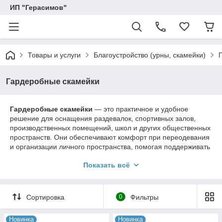
ИП "Герасимов"
Товары и услуги
Благоустройство (урны, скамейки)
Гардеробные скамейки
Гардеробные скамейки
— это практичное и удобное
решение для оснащения раздевалок, спортивных залов,
производственных помещений, школ и других общественных
пространств. Они обеспечивают комфорт при переодевания
и организации личного пространства, помогая поддерживать
порядок и удобство в помещении.
Показать всё
Конструкции изготавливаются на основе прочного
металлического каркаса, который выдерживает интенсивную
ежедневную эксплуатацию. Сиденья выполняются из
Сортировка
0
Фильтры
износостойких материалов — дерева устойчивых к влаге,
механическим повреждениям и перепадам температуры.
Новинка
Новинка
В зависимости от задач, гардеробные скамейки могут быть