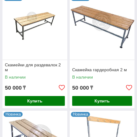
выполнены в разных вариантах: стандартные, со спинкой
или без нее, а также в составе комплексных решений с
вешалками и крючками для одежды. Это позволяет
эффективно организовать пространство даже в помещениях
с высокой проходимостью.
Поверхности легко очищаются и не требуют сложного ухода,
что особенно важно для общественных и коммерческих
объектов. Надежность конструкции и продуманная
эргономика обеспечивают длительный срок службы и
удобство использования.
Скамейки для раздевалок 2
м
Скамейка гардеробная 2 м
В наличии
В наличии
50 000
50 000
₸
₸
Купить
Купить
Новинка
Новинка