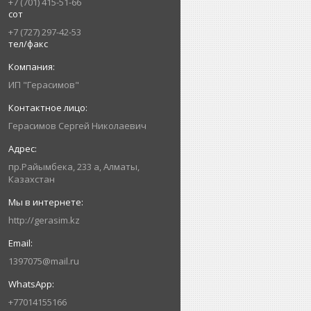
+7 (701) 415-51-66
сот
+7 (727) 297-42-53
тел/факс
ИП "Герасимов"
Герасимов Сергей Николаевич
пр.Райымбека, 233 а, Алматы,
Казахстан
http://gerasim.kz
1397075@mail.ru
+77014155166