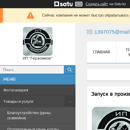
Создать сайт
на Satu.kz
Сейчас компания не может быстро обрабатывать 
1397075@mail
Т
ГЛАВНАЯ
ИП "Герасимов"
Фотогалерея
Запуск в произ
Товары и услуги
Благоустройство (урны,
скамейки)
Отопительные печи, котлы