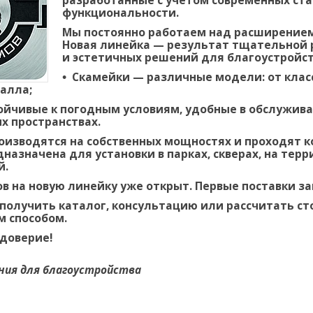
разработанные с учетом современных ста
функциональности.
Мы постоянно работаем над расширением
Новая линейка — результат тщательной 
и эстетичных решений для благоустройст
Скамейки
— различные модели: от клас
алла;
ойчивые к погодным условиям, удобные в обслужива
х пространствах.
оизводятся на собственных мощностях и проходят к
назначена для установки в парках, скверах, на тер
й.
ов на новую линейку уже открыт
. Первые поставки з
 получить каталог, консультацию или рассчитать ст
 способом.
доверие!
ия для благоустройства