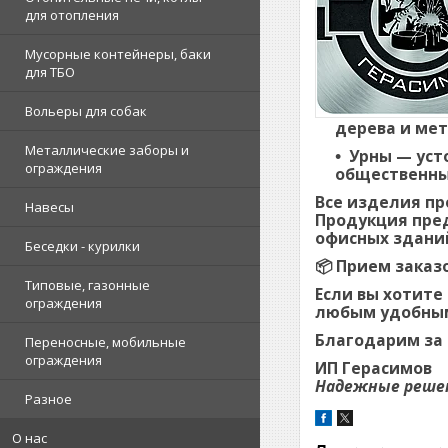
для отопления
Мусорные контейнеры, баки
для ТБО
Вольеры для собак
дерева и мет
Металлические заборы и
Урны
— уст
ограждения
общественны
Все изделия пр
Навесы
Продукция пред
офисных здани
Беседки - курилки
📦
Прием заказ
Типовые, газонные
Если вы хотите
ограждения
любым удобным
Благодарим за 
Переносные, мобильные
ограждения
ИП Герасимов
Надежные решен
Разное
О нас