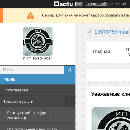
Создать сайт
на Satu.kz
Сейчас компания не может быстро обрабатывать 
1397075@mail
Т
ГЛАВНАЯ
ИП "Герасимов"
Фотогалерея
Уважаемые кли
Товары и услуги
Благоустройство (урны,
скамейки)
Отопительные печи, котлы