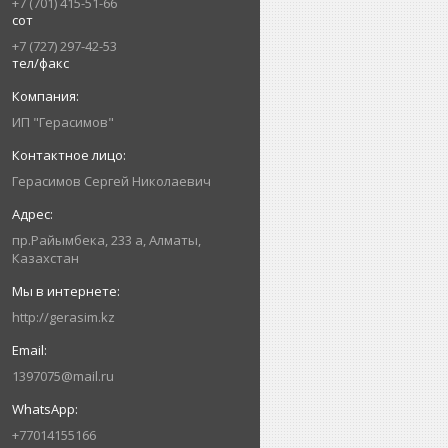
+7 (701) 415-51-66
сот
+7 (727) 297-42-53
тел/факс
ИП "Герасимов"
Герасимов Сергей Николаевич
пр.Райымбека, 233 а, Алматы,
Казахстан
http://gerasim.kz
1397075@mail.ru
+77014155166